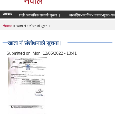
नेपाल
समाचार
मतदाता नामावली अद्यावधिक सम्बन्धी सूचना ।
बारबर्दिया-कतर्निया-धधवार-गुलरा-धा
You are here
Home
» खाता नं संशोधनको सूचना।
खाता नं संशोधनको सूचना।
Submitted on:
Mon, 12/05/2022 - 13:41