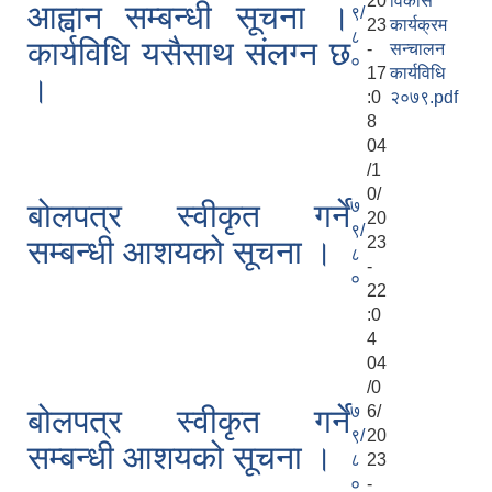
20
विकास
आह्वान सम्बन्धी सूचना ।
९/
23
कार्यक्रम
८
कार्यविधि यसैसाथ संलग्न छ
-
सन्चालन
०
17
कार्यविधि
।
:0
२०७९.pdf
8
04
/1
0/
७
बोलपत्र स्वीकृत गर्ने
20
९/
23
सम्बन्धी आशयको सूचना ।
८
-
०
22
:0
4
04
/0
७
6/
बोलपत्र स्वीकृत गर्ने
९/
20
सम्बन्धी आशयको सूचना ।
८
23
०
-