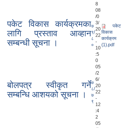
8
08
/0
पकेट विकास कार्यक्रमका
3/
७
पकेट
20
लागि प्रस्ताव आव्हान
९/
विकास
22
८
कार्यक्रम
सम्बन्धी सूचना ।
-
०
(1).pdf
10
:5
0
05
/2
6/
७
बोलपत्र स्वीकृत गर्ने
20
८/
22
सम्बन्धि आशयको सूचना ।
७
-
९
12
:4
2
05