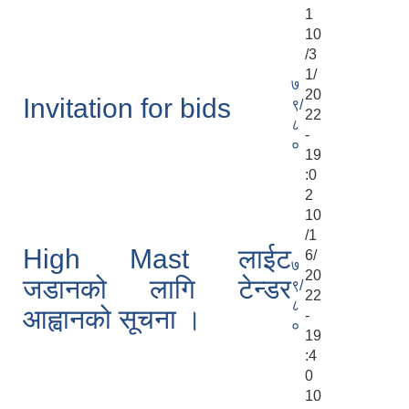
1
10
/3
1/
७
20
Invitation for bids
९/
22
८
-
०
19
:0
2
10
/1
High Mast लाईट
6/
७
20
जडानको लागि टेन्डर
९/
22
८
आह्वानको सूचना ।
-
०
19
:4
0
10