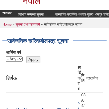
नेपाल
समाचार
ली अद्यावधिक सम्बन्धी सूचना ।
बारबर्दिया-कतर्निया-धधवार-गुलरा-धामपुर-शक्तिनगर-
You are here
Home
»
सूचना तथा जानकारी
» सार्वजनिक खरिद/बोलपत्र सूचना
सार्वजनिक खरिद/बोलपत्र सूचना
आर्थिक वर्ष
आ
र्थि
मि
शिर्षक
क
दस्तावेज
ति
व
र्ष
08
/0
०
4/
८