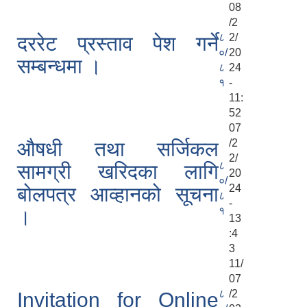
08
/2
८
2/
दररेट प्रस्ताव पेश गर्ने
०/
20
सम्बन्धमा ।
८
24
१
-
11:
52
07
/2
औषधी तथा सर्जिकल
2/
८
सामग्री खरिदका लागि
20
०/
24
बोलपत्र आव्हानको सूचना
८
-
१
।
13
:4
3
11/
07
८
/2
Invitation for Online