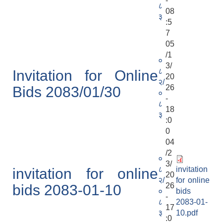
-
८
08
३
:5
7
05
/1
०
3/
८
Invitation for Online
20
२/
26
Bids 2083/01/30
०
-
८
18
३
:0
0
04
/2
०
3/
८
invitation
invitation for online
20
२/
for online
26
bids 2083-01-10
०
bids
-
८
2083-01-
17
३
10.pdf
:0