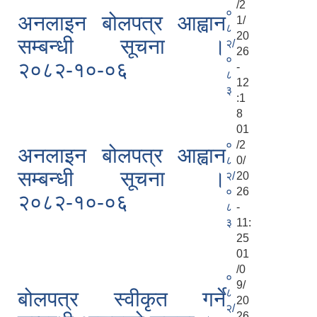
/2
०
अनलाइन बोलपत्र आह्वान
1/
८
20
सम्बन्धी सूचना ।
२/
26
०
२०८२-१०-०६
-
८
12
३
:1
8
01
०
/2
अनलाइन बोलपत्र आह्वान
८
0/
सम्बन्धी सूचना ।
२/
20
०
26
२०८२-१०-०६
८
-
३
11:
25
01
/0
०
9/
८
बोलपत्र स्वीकृत गर्ने
20
२/
26