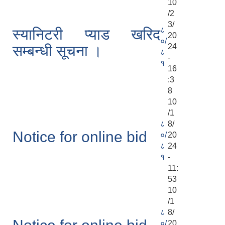
10
/2
3/
८
स्यानिटरी प्याड खरिद
20
०/
24
सम्बन्धी सूचना ।
८
-
१
16
:3
8
10
/1
८
8/
Notice for online bid
०/
20
८
24
१
-
11:
53
10
/1
८
8/
०/
20