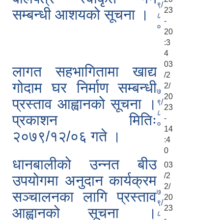
९/
23
सम्बन्धी आशयको सूचना ।
८
-
०
20
:3
4
03
लागत सहभागितामा खाद्य
/2
गोदाम घर निर्माण सम्बन्धी
2/
७
20
प्रस्ताव आह्वानको सूचना ।
९/
23
८
प्रकाशन मितिः
-
०
14
२०७९/१२/०६ गते ।
:4
0
धानबालीको उन्नत बीउ
03
/2
उपयोगमा अनुदान कार्यक्रम
2/
७
सञ्चालनका लागि प्रस्ताव
20
९/
23
आह्वानको सूचना ।
८
-