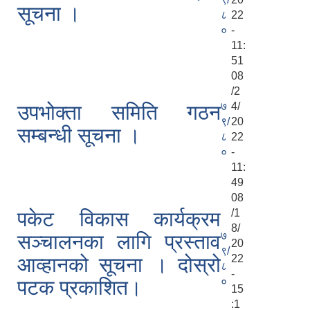
सूचना ।
८
22
०
-
11:
51
08
/2
७
4/
उपभोक्ता समिति गठन
९/
20
सम्बन्धी सूचना ।
८
22
०
-
11:
49
08
/1
पकेट विकास कार्यक्रम
8/
७
सञ्चालनका लागि प्रस्ताव
20
९/
22
आव्हानको सूचना । दोस्रो
८
-
०
पटक प्रकाशित।
15
:1