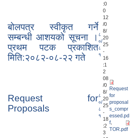
:0
0
12
/0
बोलपत्र स्वीकृत गर्ने
8/
८
सम्बन्धी आशयको सूचना ।
20
०/
25
प्रथम पटक प्रकाशित
८
-
१
मिति:२०८२-०८-२२ गते
16
:1
2
08
/0
Request
8/
८
for
Request for
20
०/
proposal
25
Proposals
८
s_compr
-
१
essed.pd
18
f
,
:2
TOR.pdf
3