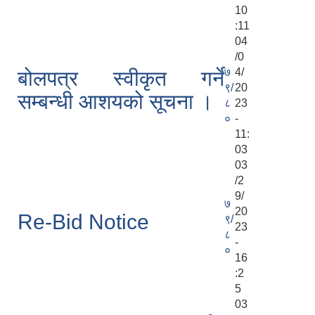
10
:11
04
/0
७
4/
बोलपत्र स्वीकृत गर्ने
९/
20
सम्बन्धी आशयको सूचना ।
८
23
०
-
11:
03
03
/2
9/
७
20
Re-Bid Notice
९/
23
८
-
०
16
:2
5
03