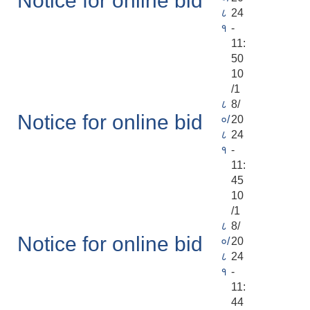
Notice for online bid
८
24
१
-
11:
50
10
/1
८
8/
Notice for online bid
०/
20
८
24
१
-
11:
45
10
/1
८
8/
Notice for online bid
०/
20
८
24
१
-
11:
44