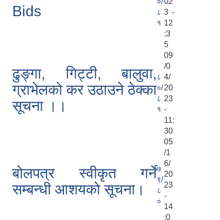
०/
02
Bids
८
3 -
१
12
:3
5
09
/0
ढुङ्गा, गिट्टी, बालुवा,
८
4/
ग्राभेलको कर उठाउने ठेक्का
०/
20
८
23
सूचना ।।
१
-
11:
30
05
/1
6/
७
बोलपत्र स्वीकृत गर्ने
20
९/
23
सम्बन्धी आशयको सूचना।
८
-
०
14
:0