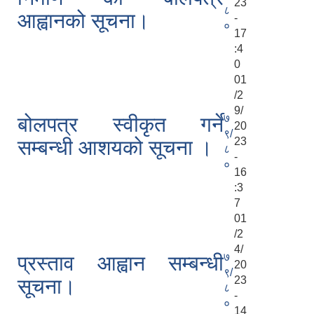
23
८
आह्वानको सूचना।
-
०
17
:4
0
01
/2
9/
७
बोलपत्र स्वीकृत गर्ने
20
९/
23
सम्बन्धी आशयको सूचना ।
८
-
०
16
:3
7
01
/2
4/
७
प्रस्ताव आह्वान सम्बन्धी
20
९/
23
सूचना।
८
-
०
14