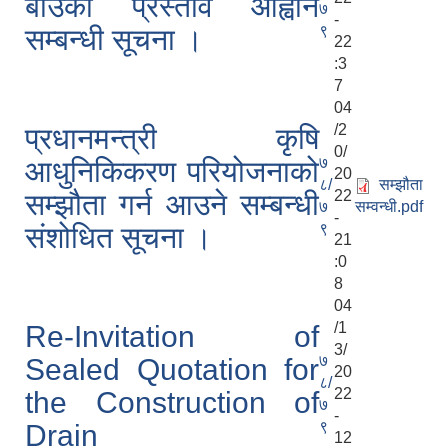
बीउको प्रस्ताव आह्वान
७
-
९
सम्बन्धी सूचना ।
22
:3
7
04
/2
प्रधानमन्त्री कृषि
0/
७
आधुनिकिकरण परियोजनाको
20
८/
सम्झौता
22
सम्झौता गर्न आउने सम्बन्धी
७
सम्वन्धी.pdf
-
९
संशोधित सूचना ।
21
:0
8
04
/1
Re-Invitation of
3/
७
Sealed Quotation for
20
८/
22
the Construction of
७
-
९
Drain
12