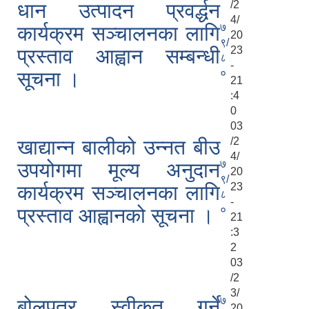
/2
धान उत्पादन प्रवर्द्धन
4/
७
कार्यक्रम सञ्चालनका लागि
20
९/
23
प्रस्ताव आह्वान सम्बन्धी
८
-
०
सूचना ।
21
:4
0
03
/2
खाद्यान्न बालीको उन्नत बीउ
4/
७
उपयोगमा मूल्य अनुदान
20
९/
23
कार्यक्रम सञ्चालनका लागि
८
-
०
प्रस्ताव आह्वानको सूचना ।
21
:3
2
03
/2
3/
७
बोलपत्र स्वीकृत गर्ने
20