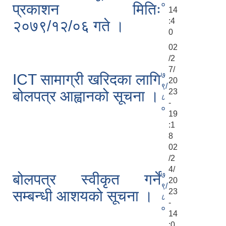
०
प्रकाशन मितिः
14
:4
२०७९/१२/०६ गते ।
0
02
/2
7/
७
ICT सामाग्री खरिदका लागि
20
९/
23
बोलपत्र आह्वानको सूचना ।
८
-
०
19
:1
8
02
/2
4/
७
बोलपत्र स्वीकृत गर्ने
20
९/
23
सम्बन्धी आशयको सूचना ।
८
-
०
14
:0