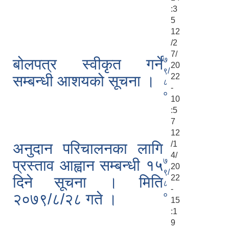
:3
5
12
/2
7/
७
बोलपत्र स्वीकृत गर्ने
20
९/
22
सम्बन्धी आशयको सूचना ।
८
-
०
10
:5
7
12
/1
अनुदान परिचालनका लागि
4/
७
प्रस्ताव आह्वान सम्बन्धी १५
20
९/
22
दिने सूचना । मिति
८
-
०
२०७९/८/२८ गते ।
15
:1
9