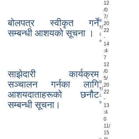
12
/0
7/
७
बोलपत्र स्वीकृत गर्ने
20
९/
22
सम्बन्धी आशयको सूचना ।
८
-
०
14
:4
7
12
/0
साझेदारी कार्यक्रम
5/
७
सञ्चालन गर्नका लागि
20
९/
22
आशयदाताहरूको छनौट
८
-
०
सम्बन्धी सूचना।
13
:4
0
11/
15