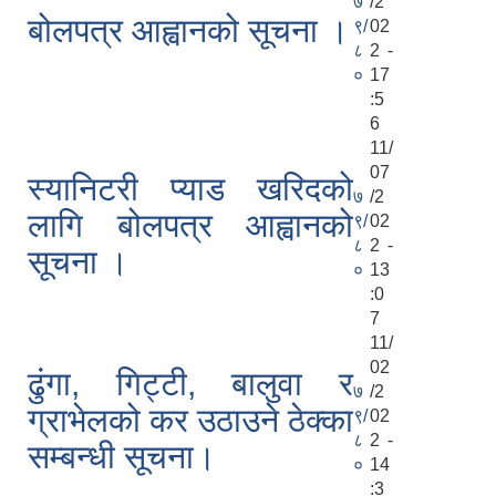
७
/2
बोलपत्र आह्वानको सूचना ।
९/
02
८
2 -
०
17
:5
6
11/
07
स्यानिटरी प्याड खरिदको
७
/2
लागि बोलपत्र आह्वानको
९/
02
८
2 -
सूचना ।
०
13
:0
7
11/
02
ढुंगा, गिट्टी, बालुवा र
७
/2
ग्राभेलको कर उठाउने ठेक्का
९/
02
८
2 -
सम्बन्धी सूचना।
०
14
:3