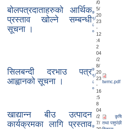
/0
बोलपत्रदाताहरुको आर्थिक
5/
७
20
प्रस्ताव खोल्ने सम्बन्धी
९/
23
८
सूचना ।
-
०
12
:4
2
04
/2
8/
७
सिलबन्दी दरभाउ पत्र
20
९/
23
आह्वानको सूचना ।
८
twmc.pdf
-
०
16
:5
8
04
खाद्यान्न बीउ उत्पादन
/2
कृषि
कार्यक्रमका लागि प्रस्ताव
7/
तथा पशुपंछी
७