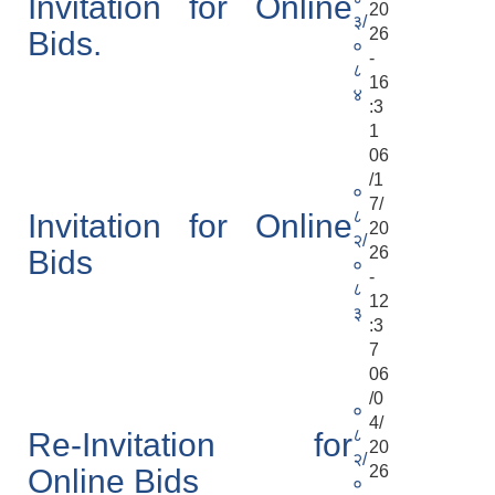
Invitation for Online
20
३/
26
Bids.
०
-
८
16
४
:3
1
06
/1
०
7/
८
Invitation for Online
20
२/
26
Bids
०
-
८
12
३
:3
7
06
/0
०
4/
८
Re-Invitation for
20
२/
26
Online Bids
०