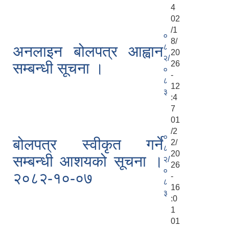
4
02
/1
०
8/
८
अनलाइन बोलपत्र आह्वान
20
२/
26
सम्बन्धी सूचना ।
०
-
८
12
३
:4
7
01
/2
०
बोलपत्र स्वीकृत गर्ने
2/
८
20
सम्बन्धी आशयको सूचना ।
२/
26
०
२०८२-१०-०७
-
८
16
३
:0
1
01