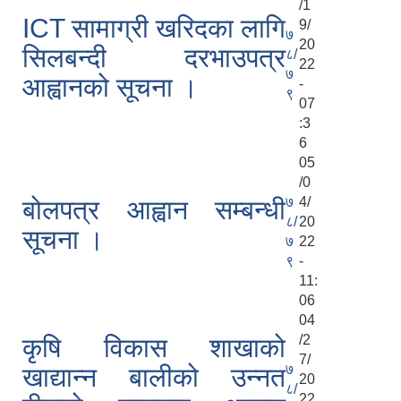
/1
ICT सामाग्री खरिदका लागि
9/
७
20
सिलबन्दी दरभाउपत्र
८/
22
७
आह्वानको सूचना ।
-
९
07
:3
6
05
/0
७
4/
बोलपत्र आह्वान सम्बन्धी
८/
20
सूचना ।
७
22
९
-
11:
06
04
/2
कृषि विकास शाखाको
7/
७
खाद्यान्न बालीको उन्नत
20
८/
22