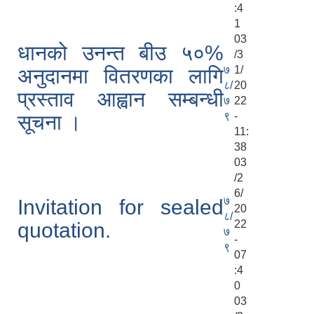
:4
1
03
धानको उनन्त बीउ ५०%
/3
७
1/
अनुदानमा वितरणका लागि
८/
20
प्रस्ताव आह्वान सम्बन्धी
७
22
९
-
सूचना ।
11:
38
03
/2
6/
७
Invitation for sealed
20
८/
22
quotation.
७
-
९
07
:4
0
03