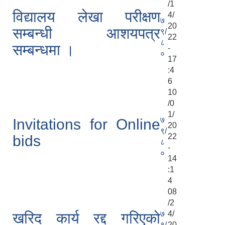
/1
विद्यालय लेखा परीक्षण
4/
७
20
सम्बन्धी आशयपत्र
९/
22
८
सम्बन्धमा ।
-
०
17
:4
6
10
/0
1/
७
Invitations for Online
20
९/
22
bids
८
-
०
14
:1
4
08
/2
७
4/
खरिद कार्य रद्द गरिएको
९/
20