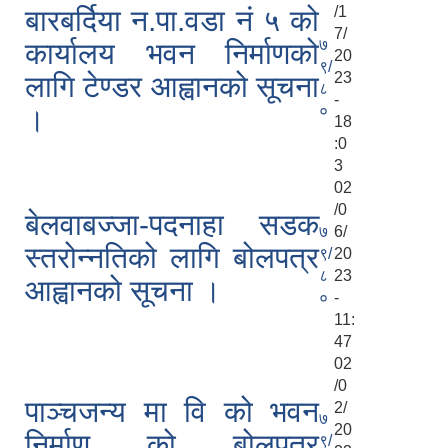
/1
बारबर्दिया न.पा.वडा नं ५ को
7/
७
कार्यालय भवन निर्माणको
20
९/
23
लागि टेण्डर आह्वानको सूचना
८
-
०
।
18
:0
3
02
/0
बेलवाबज्जा-पदनाहा सडक
७
6/
स्तरोन्नतिको लागि बोलपत्र
९/
20
८
23
आह्वानको सूचना ।
०
-
11:
47
02
/0
पाञ्चजन्य मा वि को भवन
2/
७
20
निर्माण को बोलपत्र
९/