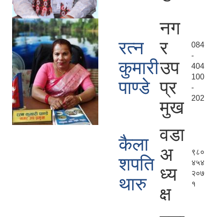
नग
रत्न
र
084
-
कुमारी
उप
404
100
पाण्डे
प्र
-
202
मुख
वडा
कैला
अ
९८०
शपति
४५४
ध्य
२०७
थारु
१
क्ष