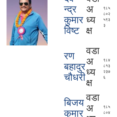
न्द्र
अ
९८५
८०२
कुमार
ध्य
५९३
३
विष्ट
क्ष
वडा
रण
अ
९८४
बहादुर
८१३
ध्य
२३७
चौधरी
६
क्ष
वडा
बिजय
अ
९८५
कुमार
८०४