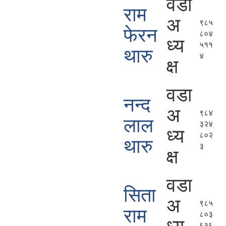
वडा
राम
अ
९८५
फेरन
८०४
ध्य
५११
थारु
४
क्ष
वडा
नन्द
अ
९८४
लाल
३२४
ध्य
८०२
थारु
३
क्ष
वडा
सिता
अ
९८५
राम
८०३
६३६