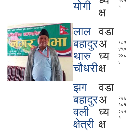
ध्य
योगी
१
क्ष
लाल
वडा
बहादुर
अ
९८२
४५०
थारु
ध्य
२४८
६
चौधरी
क्ष
झग
वडा
बहादुर
अ
९७६
८०१
वली
ध्य
८२२
१
क्षेत्री
क्ष