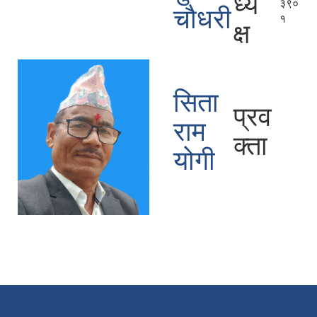
ध्य
३९०
चौधरी
१
क्ष
सिता
प्रव
राम
क्ता
योगी