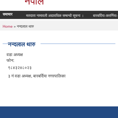
नेपाल
समाचार
मतदाता नामावली अद्यावधिक सम्बन्धी सूचना ।
बारबर्दिया-कतर्निय
You are here
Home
» नन्दलाल थारु
नन्दलाल थारु
वडा अध्यक्ष
फोन:
९८४३२४८०२३
३ नं वडा अध्यक्ष, बारबर्दिया नगरपालिका