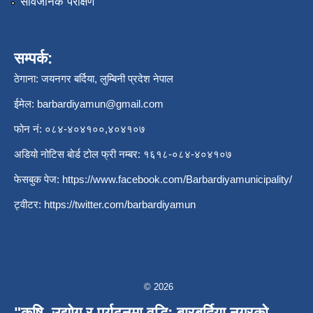
सार्वजनिक परीक्षण
सम्पर्क:
ठेगाना: जयनगर बर्दिया, लुम्बिनी प्रदेश नेपाल
ईमेल:
barbardiyamun@gmail.com
फोन नं: ०८४-४०४१००,४०४१०७
अडियो नोटिस बोर्ड टोल फ्री नम्बर: १६१८-०८४-४०४१०७
फेसबुक पेज:
https://www.facebook.com/Barbardiyamunicipality/
ट्वीटर:
https://twitter.com/barbardiyamun
© 2026
"कृषि, उद्योग र पर्यटनमा वृद्धिः बारबर्दिया नगरको