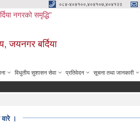
०८४-४०४१००,४०४१०७,४०४१२२
बर्दिया नगरको समृद्धि"
य, जयनगर बर्दिया
जना
विधुतीय सुशासन सेवा
प्रतिवेदन
सूचना तथा जानकारी
वारे ।