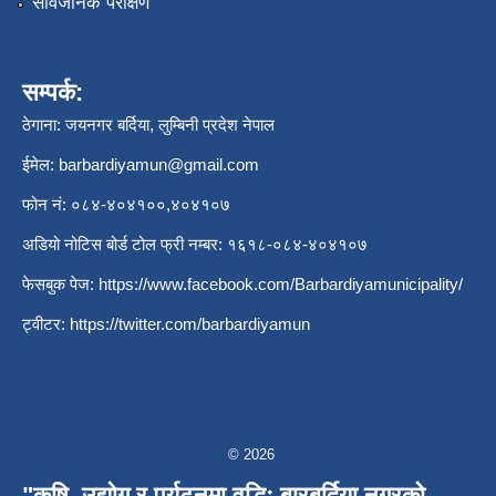
सार्वजनिक परीक्षण
सम्पर्क:
ठेगाना: जयनगर बर्दिया, लुम्बिनी प्रदेश नेपाल
ईमेल:
barbardiyamun@gmail.com
फोन नं: ०८४-४०४१००,४०४१०७
अडियो नोटिस बोर्ड टोल फ्री नम्बर: १६१८-०८४-४०४१०७
फेसबुक पेज:
https://www.facebook.com/Barbardiyamunicipality/
ट्वीटर:
https://twitter.com/barbardiyamun
© 2026
"कृषि, उद्योग र पर्यटनमा वृद्धिः बारबर्दिया नगरको