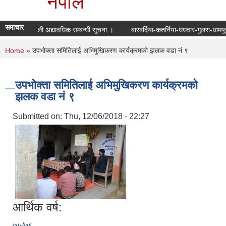
नेपाल
समाचार
मतदाता नामावली अद्यावधिक सम्बन्धी सूचना ।
बारबर्दिया-कतर्निया-धधवार-गुलरा-धामप
You are here
Home
» उपभोक्ता समितिलाई अभिमुखिकरण कार्यक्रमको झलक वडा नं ९
उपभोक्ता समितिलाई अभिमुखिकरण कार्यक्रमको
झलक वडा नं ९
Submitted on:
Thu, 12/06/2018 - 22:27
आर्थिक वर्ष:
७५/७६