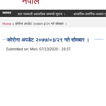
नेपाल
समाचार
मतदाता नामावली अद्यावधिक सम्बन्धी सूचना ।
बारबर्दिया-कतर्निया-धधवार-ग
You are here
Home
» कोरोना अपडेट २०७७/०३/२९ गते सोमबार ।
कोरोना अपडेट २०७७/०३/२९ गते सोमबार ।
Submitted on:
Mon, 07/13/2020 - 19:37