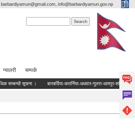
barbardiyamun@gmail.com, info@barbardiyamun.gov.np
Search form
Search
ग्यालरी
सम्पर्क
क सम्बन्धी सूचना ।
बारबर्दिया-कतर्निया-धधवार-गुलरा-धामपुर-शक्तिनगर-ज