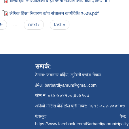
बारबर्दिया नगरपालिका बाँझो जग्गा उपयोग कार्यबिधी २०७७.pdf
 -
लै‌गिक हिंसा निवारण कोष संचालन कार्यविधि २०७७.pdf
9
…
next ›
last »
सम्पर्क:
ठेगाना: जयनगर बर्दिया, लुम्बिनी प्रदेश नेपाल
ईमेल:
barbardiyamun@gmail.com
फोन नं: ०८४-४०४१००,४०४१०७
अडियो नोटिस बोर्ड टोल फ्री नम्बर: १६१८-०८४-४०४१०७
फेसबुक पेज:
https://www.facebook.com/Barbardiyamunicipality