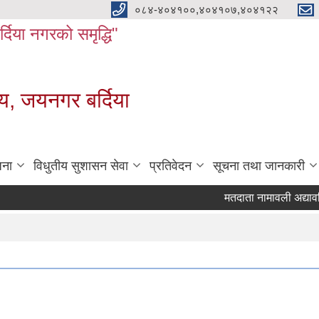
०८४-४०४१००,४०४१०७,४०४१२२
बर्दिया नगरको समृद्धि"
य, जयनगर बर्दिया
जना
विधुतीय सुशासन सेवा
प्रतिवेदन
सूचना तथा जानकारी
मतदाता नामावली अद्यावधि